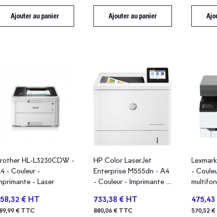
Ajouter au panier
Ajouter au panier
Ajo
rother HL-L3230CDW -
HP Color LaserJet
Lexmar
4 - Couleur -
Enterprise M555dn - A4
- Couleu
mprimante - Laser
- Couleur - Imprimante -
multifon
Laser
58,32 € HT
733,38 € HT
475,43
89,99 € TTC
880,06 € TTC
570,52 