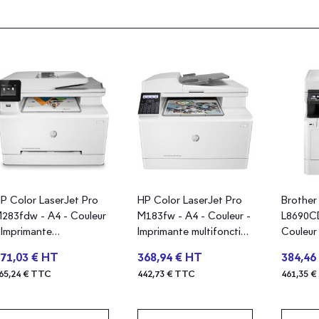
P Color LaserJet Pro
HP Color LaserJet Pro
Brother
283fdw - A4 - Couleur
M183fw - A4 - Couleur -
L8690C
 Imprimante
Imprimante multifonction
Couleur
ultifonction - Laser
- Laser
multifon
71,03 € HT
368,94 € HT
384,46
65,24 € TTC
442,73 € TTC
461,35 