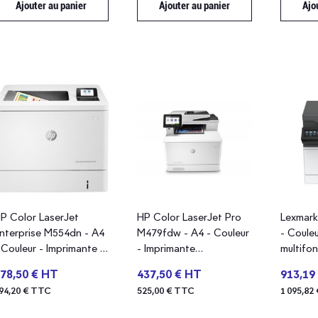
Ajouter au panier
Ajouter au panier
Ajo
P Color LaserJet
HP Color LaserJet Pro
Lexmark
nterprise M554dn - A4
M479fdw - A4 - Couleur
- Couleu
 Couleur - Imprimante -
- Imprimante
multifon
aser
multifonction - Laser
78,50 € HT
437,50 € HT
913,19
94,20 € TTC
525,00 € TTC
1 095,82