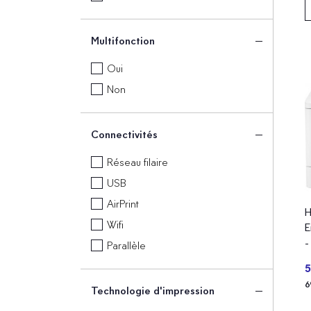
Multifonction
Oui
Non
Connectivités
Réseau filaire
USB
AirPrint
H
Wifi
E
-
Parallèle
L
5
6
Technologie d'impression