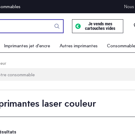
onsommables
Nous 
Je vends mes
cartouches vides
Imprimantes jet d'encre
Autres imprimantes
Consommables
leur
primantes laser couleur
ésultats