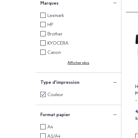
Marques
Lexmark
HP
Brother
KYOCERA
Canon
Afficher plus
Type d'impression
H
M
Couleur
-
m
4
Format papier
5
A4
A3/A4