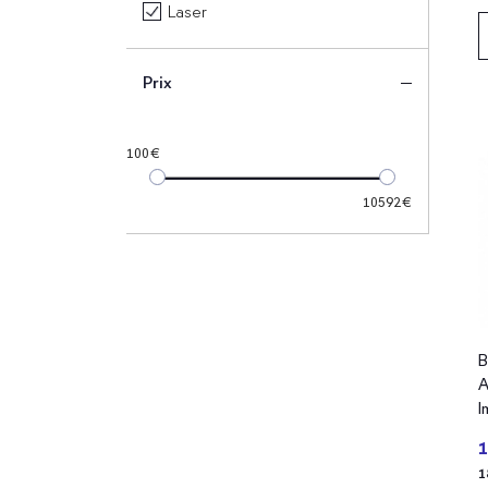
Laser
Prix
100
10592
B
A
I
1
1