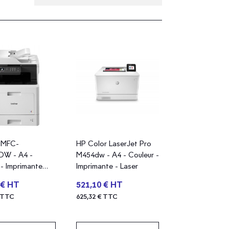
 MFC-
HP Color LaserJet Pro
DW - A4 -
M454dw - A4 - Couleur -
 - Imprimante
Imprimante - Laser
ction - Laser
 € HT
521,10 € HT
€ TTC
625,32 € TTC