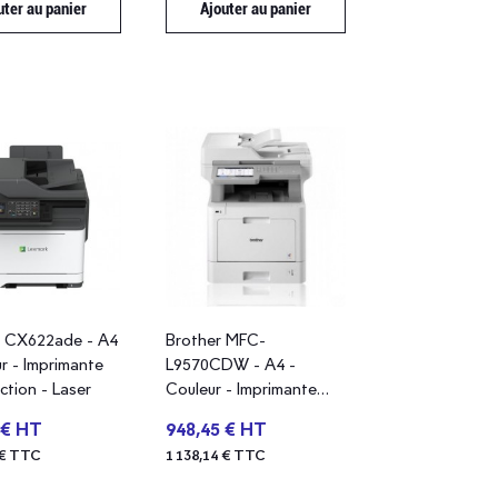
uter au panier
Ajouter au panier
 CX622ade - A4
Brother MFC-
r - Imprimante
L9570CDW - A4 -
ction - Laser
Couleur - Imprimante
multifonction - Laser
 € HT
948,45 € HT
 € TTC
1 138,14 € TTC