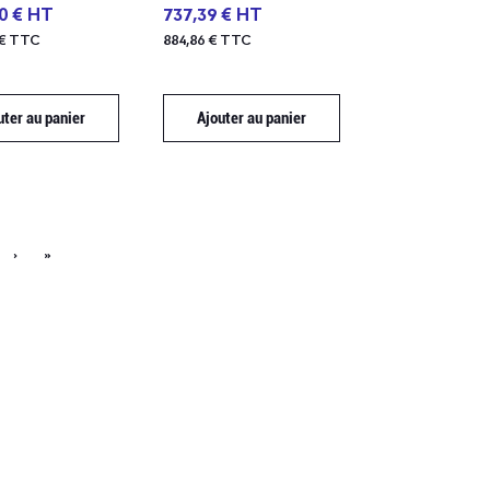
50 € HT
737,39 € HT
 € TTC
884,86 € TTC
uter au panier
Ajouter au panier
›
»