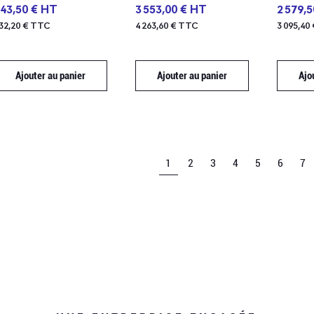
43,50 € HT
3 553,00 € HT
2 579,
32,20 € TTC
4 263,60 € TTC
3 095,40
Ajouter au panier
Ajouter au panier
Ajo
1
2
3
4
5
6
7