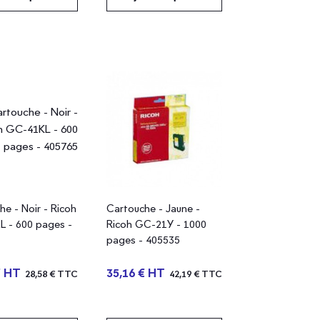
he - Noir - Ricoh
Cartouche - Jaune -
 - 600 pages -
Ricoh GC-21Y - 1000
pages - 405535
€ HT
35,16 € HT
28,58 € TTC
42,19 € TTC