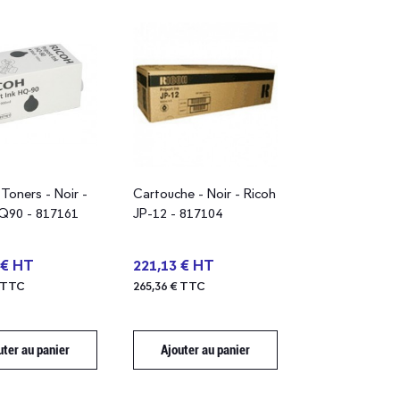
Toners - Noir -
Cartouche - Noir - Ricoh
Q90 - 817161
JP-12 - 817104
 € HT
221,13 € HT
€ TTC
265,36 € TTC
uter au panier
Ajouter au panier