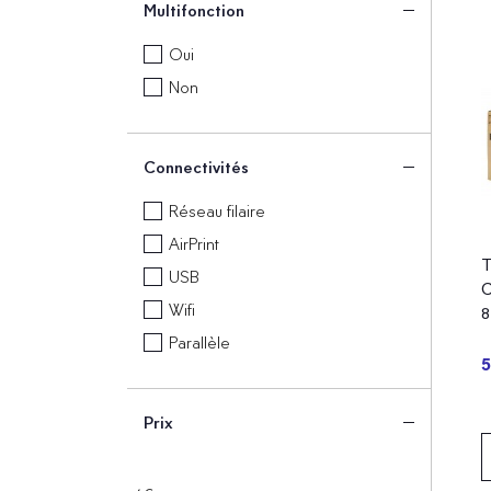
Multifonction
Oui
Non
Connectivités
Réseau filaire
AirPrint
T
USB
C
Wifi
8
Parallèle
5
Prix