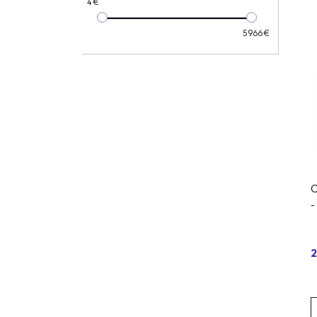
4
5966
C
-
2