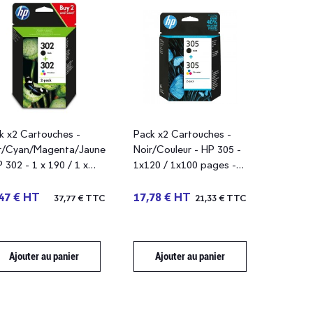
k x2 Cartouches -
Pack x2 Cartouches -
r/Cyan/Magenta/Jaune
Noir/Couleur - HP 305 -
P 302 - 1 x 190 / 1 x
1x120 / 1x100 pages -
 pages - X4D37AE
6ZD17AE
47 € HT
17,78 € HT
37,77 € TTC
21,33 € TTC
Ajouter au panier
Ajouter au panier