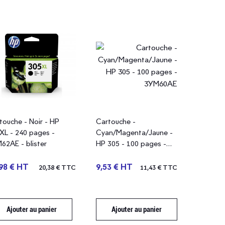
touche - Noir - HP
Cartouche -
XL - 240 pages -
Cyan/Magenta/Jaune -
62AE - blister
HP 305 - 100 pages -
3YM60AE
98 € HT
9,53 € HT
20,38 € TTC
11,43 € TTC
Ajouter au panier
Ajouter au panier