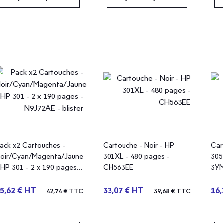
ack x2 Cartouches -
Cartouche - Noir - HP
Car
oir/Cyan/Magenta/Jaune
301XL - 480 pages -
305
 HP 301 - 2 x 190 pages -
CH563EE
3Y
9J72AE - blister
5,62 € HT
33,07 € HT
16,
42,74 € TTC
39,68 € TTC