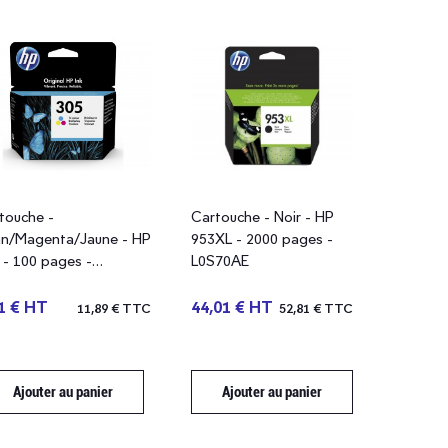
touche -
Cartouche - Noir - HP
n/Magenta/Jaune - HP
953XL - 2000 pages -
 - 100 pages -
L0S70AE
60AE - blister
1 € HT
44,01 € HT
11,89 € TTC
52,81 € TTC
Ajouter au panier
Ajouter au panier