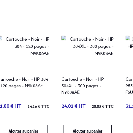
artouche - Noir - HP 304
Cartouche - Noir - HP
Car
 120 pages - N9K06AE
304XL - 300 pages -
953
N9K08AE
F6
1,80 € HT
24,02 € HT
31,
14,16 € TTC
28,83 € TTC
Ajouter au panier
Ajouter au panier