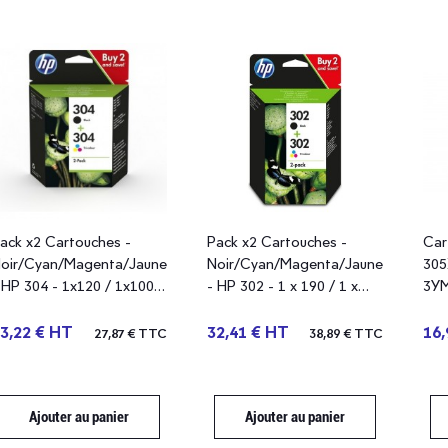
ack x2 Cartouches -
Pack x2 Cartouches -
Car
oir/Cyan/Magenta/Jaune
Noir/Cyan/Magenta/Jaune
305
 HP 304 - 1x120 / 1x100
- HP 302 - 1 x 190 / 1 x
3YM
ages - 3JB05AE - blister
165 pages - X4D37AE -
blister
3,22 € HT
32,41 € HT
16,
27,87 € TTC
38,89 € TTC
Ajouter au panier
Ajouter au panier