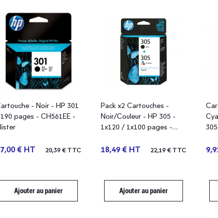
artouche - Noir - HP 301
Pack x2 Cartouches -
Car
 190 pages - CH561EE -
Noir/Couleur - HP 305 -
Cya
lister
1x120 / 1x100 pages -
305
6ZD17AE - blister
3YM
7,00 € HT
18,49 € HT
9,9
20,39 € TTC
22,19 € TTC
Ajouter au panier
Ajouter au panier