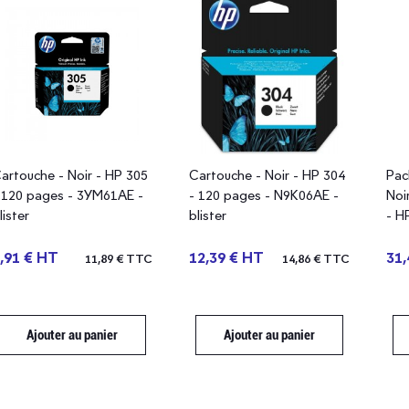
artouche - Noir - HP 305
Cartouche - Noir - HP 304
Pac
 120 pages - 3YM61AE -
- 120 pages - N9K06AE -
Noi
lister
blister
- H
165
,91 € HT
12,39 € HT
31,
11,89 € TTC
14,86 € TTC
Ajouter au panier
Ajouter au panier