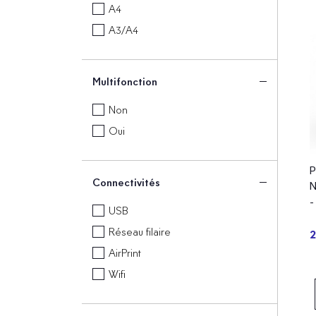
A4
A3/A4
Multifonction
Non
Oui
P
Connectivités
N
-
USB
p
Réseau filaire
2
AirPrint
Wifi