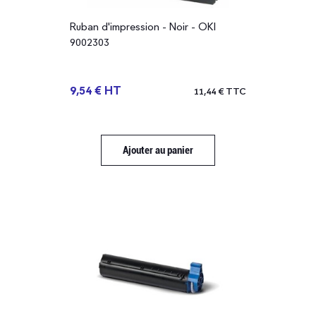
Imprimantes laser A4
Ruban d'impression - Noir - OKI
Imprimantes laser noir et blanc
9002303
Type d'impression
9,54 € HT
11,44 € TTC
Couleur
Noir et Blanc
Ajouter au panier
Technologie d'impression
Impression laser
Impression à LED
Laser
Matricielle
LED