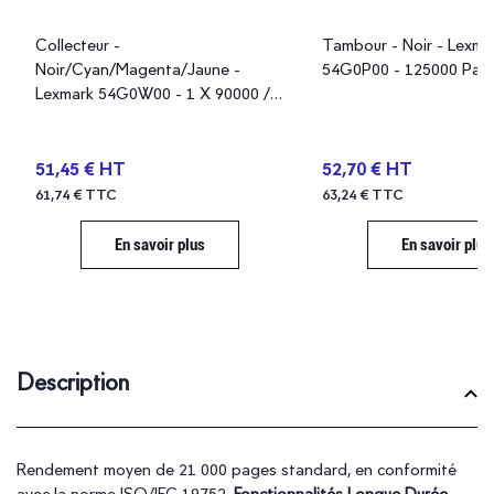
Collecteur -
Tambour - Noir - Lexma
Noir/Cyan/Magenta/Jaune -
54G0P00 - 125000 Pag
Lexmark 54G0W00 - 1 X 90000 / 3
X 50000 Pages
51,45 € HT
52,70 € HT
61,74 € TTC
63,24 € TTC
En savoir plus
En savoir plus
Description
Rendement moyen de 21 000 pages standard, en conformité
avec la norme ISO/IEC 19752.
Fonctionnalités
Longue Durée