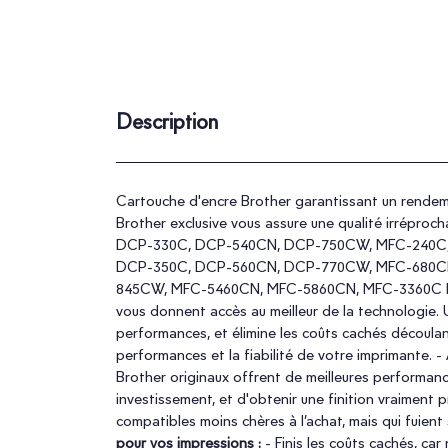
Description
Cartouche d'encre Brother garantissant un rendem
Brother exclusive vous assure une qualité irré
DCP-330C, DCP-540CN, DCP-750CW, MFC-240C, 
DCP-350C, DCP-560CN, DCP-770CW, MFC-680CN
845CW, MFC-5460CN, MFC-5860CN, MFC-3360C Les co
vous donnent accès au meilleur de la technologie. Un
performances, et élimine les coûts cachés découla
performances et la fiabilité de votre imprimante.
Brother originaux offrent de meilleures performanc
investissement, et d'obtenir une finition vraiment p
compatibles moins chères à l’achat, mais qui fuien
pour vos impressions :
- Finis les coûts cachés, car