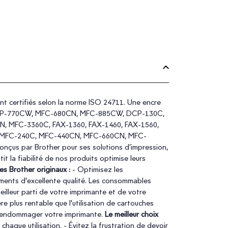
t certifiés selon la norme ISO 24711. Une encre
N, DCP-770CW, MFC-680CN, MFC-885CW, DCP-130C,
MFC-3360C, FAX-1360, FAX-1460, FAX-1560,
MFC-240C, MFC-440CN, MFC-660CN, MFC-
us par Brother pour ses solutions d’impression,
it la fiabilité de nos produits optimise leurs
s Brother originaux :
- Optimisez les
uments d'excellente qualité. Les consommables
illeur parti de votre imprimante et de votre
re plus rentable que l'utilisation de cartouches
i d'endommager votre imprimante.
Le meilleur choix
chaque utilisation. - Évitez la frustration de devoir