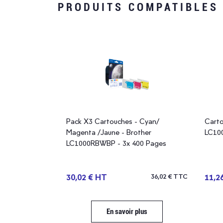
PRODUITS COMPATIBLES
Pack X3 Cartouches - Cyan/
Carto
aune - Brother
Magenta /Jaune - Brother
LC100
0 Pages
LC1000RBWBP - 3x 400 Pages
54,11 € TTC
30,02 € HT
36,02 € TTC
11,2
plus
En savoir plus