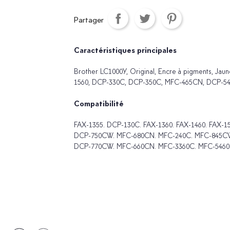
Partager
Caractéristiques principales
Brother LC1000Y, Original, Encre à pigments, Ja
1560, DCP-330C, DCP-350C, MFC-465CN, DCP-540CN,
Compatibilité
FAX-1355. DCP-130C. FAX-1360. FAX-1460. FAX-
DCP-750CW. MFC-680CN. MFC-240C. MFC-845CW
DCP-770CW. MFC-660CN. MFC-3360C. MFC-546