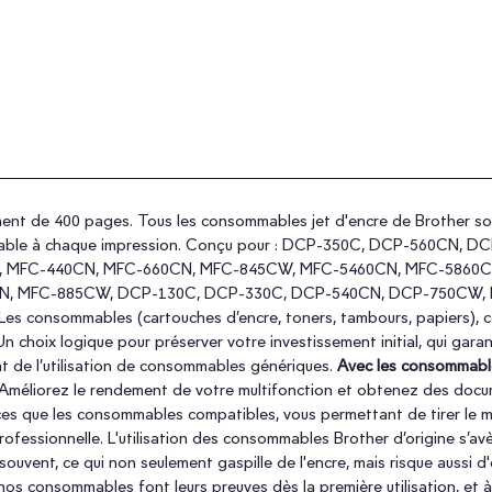
ent de 400 pages. Tous les consommables jet d'encre de Brother son
prochable à chaque impression. Conçu pour : DCP-350C, DCP-560C
MFC-440CN, MFC-660CN, MFC-845CW, MFC-5460CN, MFC-5860CN, 
, MFC-885CW, DCP-130C, DCP-330C, DCP-540CN, DCP-750CW, 
nsommables (cartouches d’encre, toners, tambours, papiers), conç
 choix logique pour préserver votre investissement initial, qui garant
nt de l’utilisation de consommables génériques.
Avec les consommable
 - Améliorez le rendement de votre multifonction et obtenez des doc
es que les consommables compatibles, vous permettant de tirer le me
rofessionnelle. L'utilisation des consommables Brother d’origine s’avè
t souvent, ce qui non seulement gaspille de l'encre, mais risque auss
 nos consommables font leurs preuves dès la première utilisation, et à 