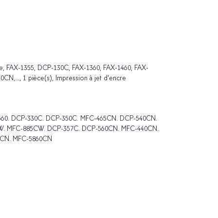
une, FAX-1355, DCP-130C, FAX-1360, FAX-1460, FAX-
..., 1 pièce(s), Impression à jet d'encre
1560. DCP-330C. DCP-350C. MFC-465CN. DCP-540CN.
. MFC-885CW. DCP-357C. DCP-560CN. MFC-440CN.
0CN. MFC-5860CN