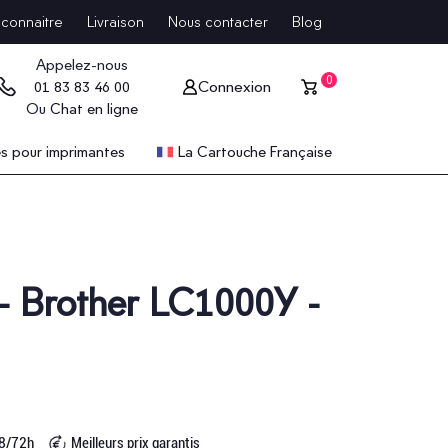
connaitre
Livraison
Nous contacter
Blog
Appelez-nous
0
Connexion
01 83 83 46 00
Ou
Chat en ligne
 pour imprimantes
La Cartouche Française
- Brother LC1000Y -
48/72h
Meilleurs prix garantis