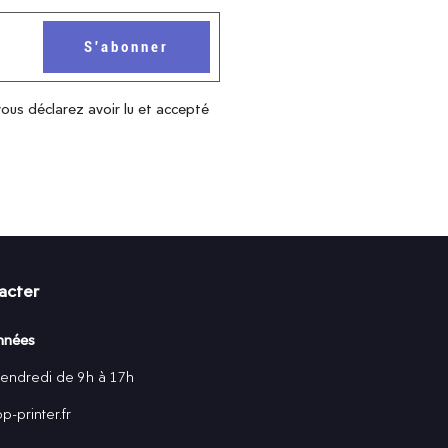
vous déclarez avoir lu et accepté
acter
nnées
vendredi de 9h à 17h
-printer.fr