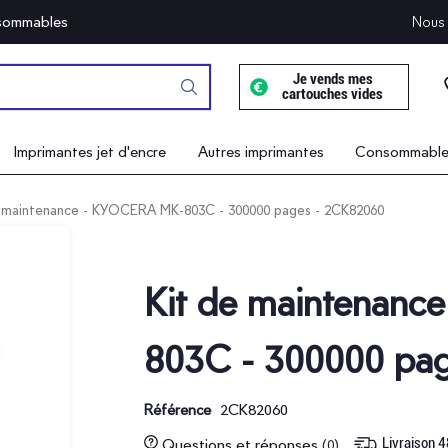
onsommables
Nous 
Je vends mes
cartouches vides
Imprimantes jet d'encre
Autres imprimantes
Consommables
e maintenance - KYOCERA MK-803C - 300000 pages - 2CK82060
Kit de maintenan
803C - 300000 pa
2CK82060
Référence
Livraison 
Questions et réponses
(0)