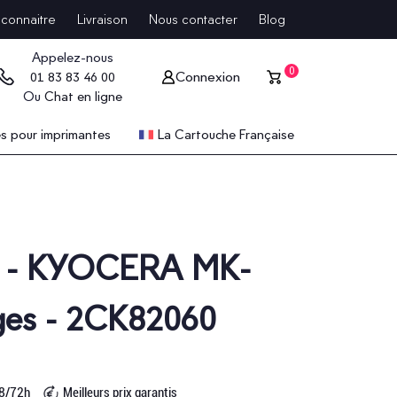
connaitre
Livraison
Nous contacter
Blog
Appelez-nous
0
Connexion
01 83 83 46 00
Ou
Chat en ligne
 pour imprimantes
La Cartouche Française
ce - KYOCERA MK-
ges - 2CK82060
48/72h
Meilleurs prix garantis