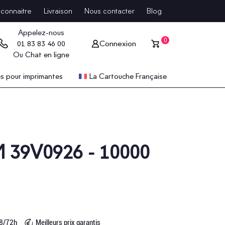
connaitre
Livraison
Nous contacter
Blog
Appelez-nous
0
Connexion
01 83 83 46 00
Ou
Chat en ligne
 pour imprimantes
La Cartouche Française
BM 39V0926 - 10000
48/72h
Meilleurs prix garantis