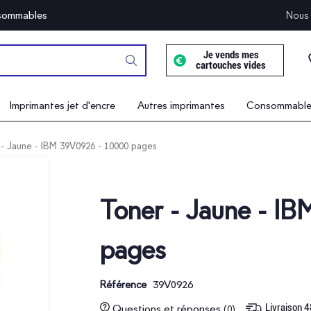
onsommables
Nous 
Je vends mes
cartouches vides
Imprimantes jet d'encre
Autres imprimantes
Consommables
- Jaune - IBM 39V0926 - 10000 pages
Toner - Jaune - I
pages
39V0926
Référence
Livraison 
Questions et réponses
(0)