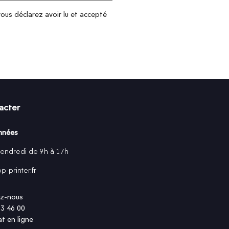
vous déclarez avoir lu et accepté
acter
nnées
vendredi de 9h à 17h
-printer.fr
z-nous
83 46 00
t en ligne