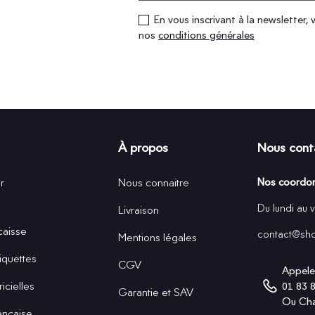
En vous inscrivant à la newsletter, 
nos
conditions générales
À propos
Nous cont
r
Nous connaitre
Nos coordo
Du lundi au 
Livraison
caisse
contact@shop
Mentions légales
iquettes
CGV
Appele
icielles
01 83 
Garantie et SAV
Ou
Cha
ançaise