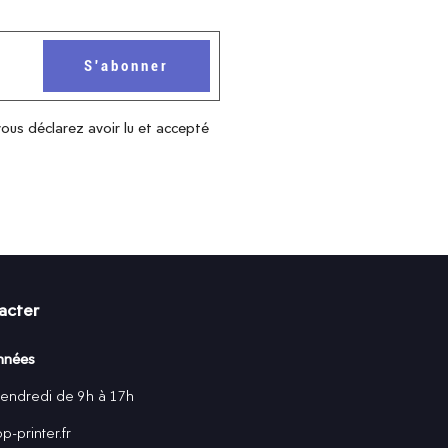
vous déclarez avoir lu et accepté
acter
nnées
vendredi de 9h à 17h
-printer.fr