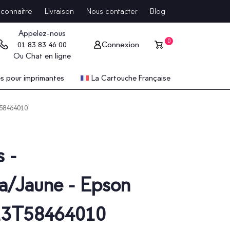
connaitre
Livraison
Nous contacter
Blog
Appelez-nous
0
Connexion
01 83 83 46 00
Ou
Chat en ligne
 pour imprimantes
La Cartouche Française
58464010
 -
a/Jaune - Epson
13T58464010