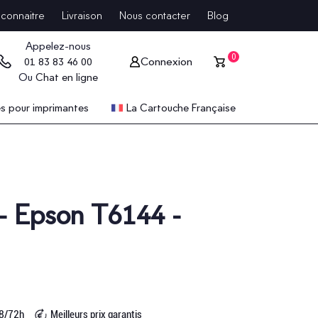
connaitre
Livraison
Nous contacter
Blog
Appelez-nous
0
Connexion
01 83 83 46 00
Ou
Chat en ligne
 pour imprimantes
La Cartouche Française
 - Epson T6144 -
48/72h
Meilleurs prix garantis