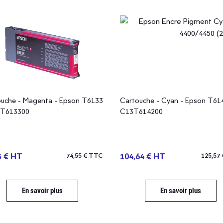
uche - Magenta - Epson T6133
Cartouche - Cyan - Epson T61
3T613300
C13T614200
3 € HT
74,55 € TTC
104,64 € HT
125,57
En savoir plus
En savoir plus