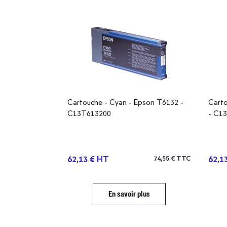
 - Epson T6143
Cartouche - Cyan - Epson T6132 -
Carto
C13T613200
- C1
125,57 € TTC
62,13 € HT
74,55 € TTC
62,1
plus
En savoir plus