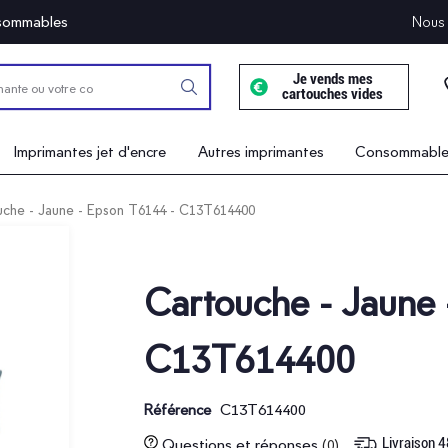
onsommables
Nous 
Je vends mes
cartouches vides
Imprimantes jet d'encre
Autres imprimantes
Consommables
uche - Jaune - Epson T6144 - C13T614400
Cartouche - Jaune
C13T614400
C13T614400
Référence
Livraison 
Questions et réponses
(0)