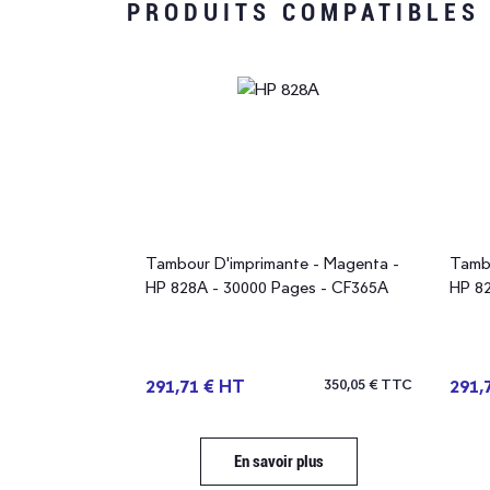
PRODUITS COMPATIBLES
P 82 - 4312
Tambour D'imprimante - Magenta -
Tambo
HP 828A - 30000 Pages - CF365A
HP 82
61,92 € TTC
291,71 € HT
350,05 € TTC
291,
plus
En savoir plus