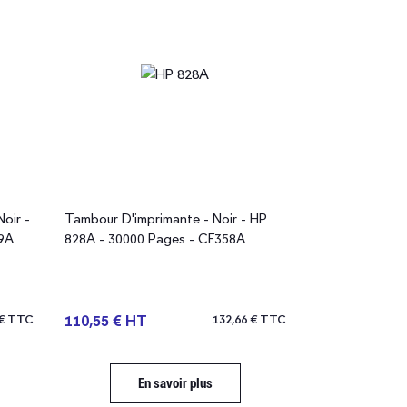
oir -
Tambour D'imprimante - Noir - HP
Toner - Magen
9A
828A - 30000 Pages - CF358A
Pages - CF31
 € TTC
110,55 € HT
132,66 € TTC
600,96 € HT
En savoir plus
En 