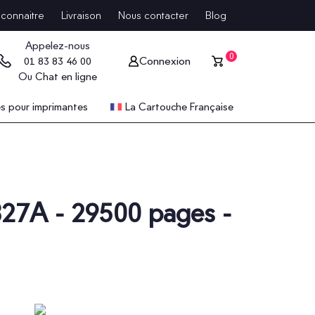
connaitre
Livraison
Nous contacter
Blog
Appelez-nous
0
Connexion
01 83 83 46 00
Ou
Chat en ligne
 pour imprimantes
La Cartouche Française
827A - 29500 pages -