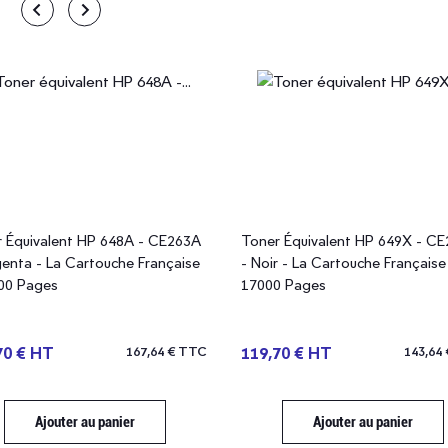
briqué en France
Fabriqué en France
 Équivalent HP 648A - CE263A
Toner Équivalent HP 649X - C
enta - La Cartouche Française
- Noir - La Cartouche Française
00 Pages
17000 Pages
70 € HT
167,64 € TTC
119,70 € HT
143,64
Ajouter au panier
Ajouter au panier