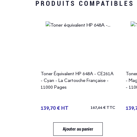
PRODUITS COMPATIBLES
Fabriqué en France
Fa
648A - CE262A
Toner Équivalent HP 648A - CE261A
Toner
e Française -
- Cyan - La Cartouche Française -
- Mag
11000 Pages
- 110
167,64 € TTC
139,70 € HT
167,64 € TTC
139,
anier
Ajouter au panier