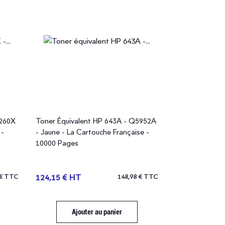
Fabriqué en France
Fabriqué en Fr
E260X
Toner Équivalent HP 643A - Q5952A
Toner Équival
 -
- Jaune - La Cartouche Française -
- Cyan - La Ca
10000 Pages
10000 Pages
 € TTC
124,15 € HT
148,98 € TTC
124,15 € HT
Ajouter au panier
Ajou