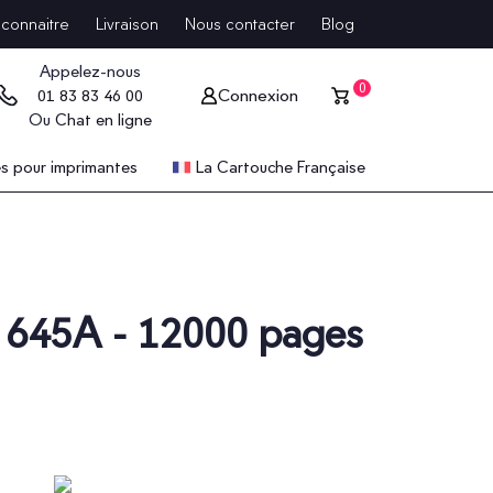
connaitre
Livraison
Nous contacter
Blog
Appelez-nous
0
Connexion
01 83 83 46 00
Ou
Chat en ligne
 pour imprimantes
La Cartouche Française
P 645A - 12000 pages