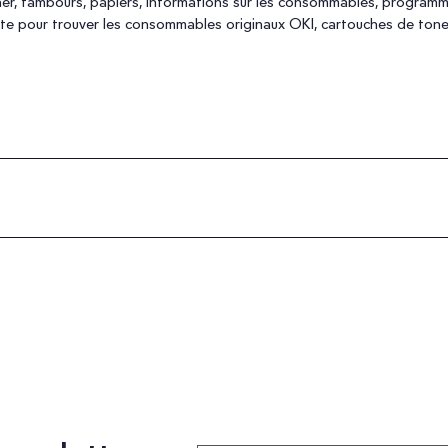
ner, tambours, papiers, informations sur les consommables, program
lante pour trouver les consommables originaux OKI, cartouches de ton