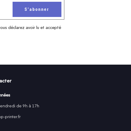
vous déclarez avoir lu et accepté
acter
nnées
vendredi de 9h à 17h
-printer.fr