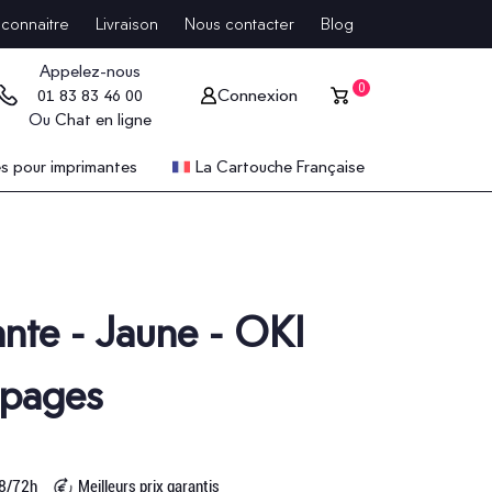
connaitre
Livraison
Nous contacter
Blog
Appelez-nous
0
Connexion
01 83 83 46 00
Ou
Chat en ligne
 pour imprimantes
La Cartouche Française
nte - Jaune - OKI
 pages
48/72h
Meilleurs prix garantis