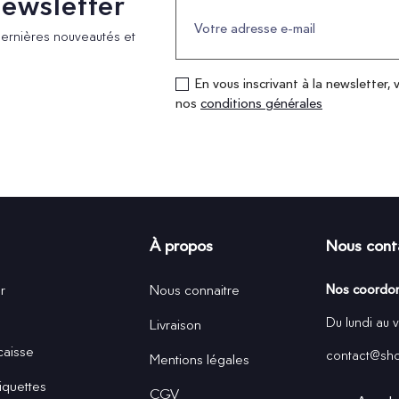
 newsletter
dernières nouveautés et
En vous inscrivant à la newsletter, 
nos
conditions générales
À propos
Nous cont
r
Nous connaitre
Nos coordo
Du lundi au 
Livraison
caisse
contact@shop
Mentions légales
iquettes
CGV