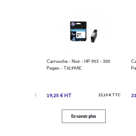
P 903XL - 825
Cartouche - Noir - HP 903 - 300
Carto
ister
Pages - T6L99AE
Pages
26,14 € TTC
19,25 € HT
23,10 € TTC
21,7
plus
En savoir plus