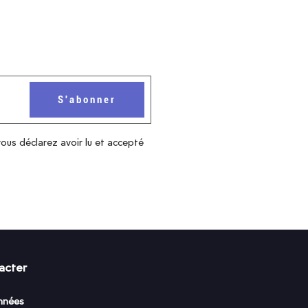
vous déclarez avoir lu et accepté
acter
nnées