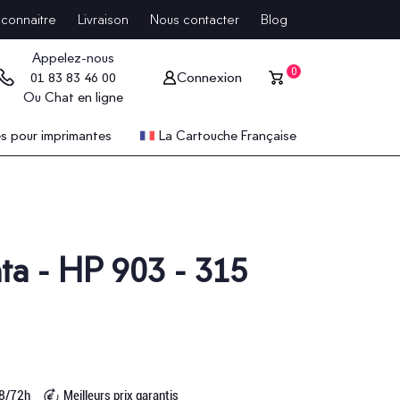
connaitre
Livraison
Nous contacter
Blog
Appelez-nous
0
Connexion
01 83 83 46 00
Ou
Chat en ligne
 pour imprimantes
La Cartouche Française
ta - HP 903 - 315
48/72h
Meilleurs prix garantis