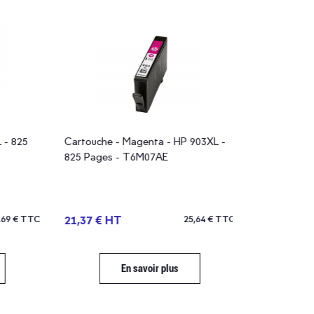
825
Cartouche - Magenta - HP 903XL -
Cartouche - No
825 Pages - T6M07AE
Pages - T6M15A
 € TTC
21,37 € HT
25,64 € TTC
43,49 € HT
En savoir plus
En 