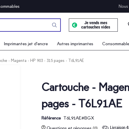
onsommables
Nous 
Je vends mes
cartouches vides
Imprimantes jet d'encre
Autres imprimantes
Consommables
che - Magenta - HP 903 - 315 pages - T6L91AE
Cartouche - Magen
pages - T6L91AE
T6L91AE#BGX
Référence
Livraison 
Questions et réponses
(0)